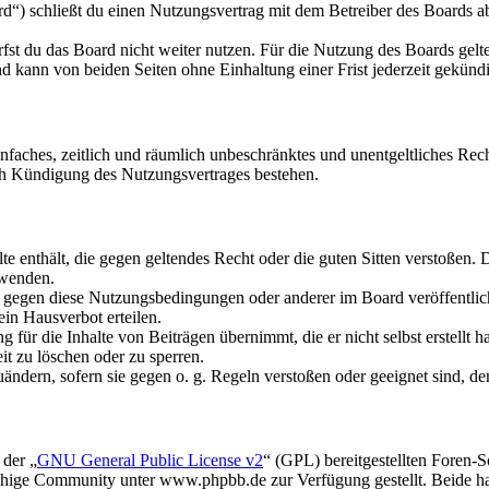
) schließt du einen Nutzungsvertrag mit dem Betreiber des Boards ab
fst du das Board nicht weiter nutzen. Für die Nutzung des Boards gelten
 kann von beiden Seiten ohne Einhaltung einer Frist jederzeit gekünd
 einfaches, zeitlich und räumlich unbeschränktes und unentgeltliches R
ch Kündigung des Nutzungsvertrages bestehen.
alte enthält, die gegen geltendes Recht oder die guten Sitten verstoßen. 
rwenden.
n gegen diese Nutzungsbedingungen oder anderer im Board veröffentli
in Hausverbot erteilen.
für die Inhalte von Beiträgen übernimmt, die er nicht selbst erstellt 
it zu löschen oder zu sperren.
uändern, sofern sie gegen o. g. Regeln verstoßen oder geeignet sind, 
 der „
GNU General Public License v2
“ (GPL) bereitgestellten Foren
hige Community unter www.phpbb.de zur Verfügung gestellt. Beide hab