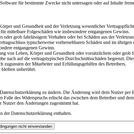
oftware für bestimmte Zwecke nicht untersagen oder auf Inhalte frem
rper und Gesundheit und der Verletzung wesentlicher Vertragspflichten
ch für mittelbare Folgeschäden wie insbesondere entgangenen Gewinn.
em oder grob fahrlässigem Verhalten oder bei Schäden aus der Verletz
i Vertragsschluss typischerweise vorhersehbaren Schäden und im übrigen
besondere entgangenen Gewinn.
ng von Leben, Körper und Gesundheit oder vorsätzlichem oder grob fah
e nach auf die vertragstypischen Durchschnittsschäden begrenzt. Dies
h zugunsten der Mitarbeiter und Erfüllungsgehilfen des Betreibers.
bleiben unberührt.
e Datenschutzerklärung zu ändern. Die Änderung wird dem Nutzer per E-
m Falle des Widerspruchs erlischt das zwischen dem Betreiber und dem 
er Nutzer den Änderungen zugestimmt hat.
n der Datenschutzerklärung enthalten.