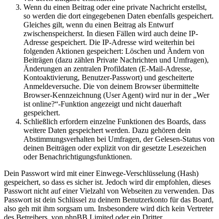
Wenn du einen Beitrag oder eine private Nachricht erstellst,
so werden die dort eingegebenen Daten ebenfalls gespeichert.
Gleiches gilt, wenn du einen Beitrag als Entwurf
zwischenspeicherst. In diesen Fällen wird auch deine IP-
Adresse gespeichert. Die IP-Adresse wird weiterhin bei
folgenden Aktionen gespeichert: Löschen und Ändern von
Beiträgen (dazu zählen Private Nachrichten und Umfragen),
Änderungen an zentralen Profildaten (E-Mail-Adresse,
Kontoaktivierung, Benutzer-Passwort) und gescheiterte
Anmeldeversuche. Die von deinem Browser übermittelte
Browser-Kennzeichnung (User Agent) wird nur in der „Wer
ist online?“-Funktion angezeigt und nicht dauerhaft
gespeichert.
Schließlich erfordern einzelne Funktionen des Boards, dass
weitere Daten gespeichert werden. Dazu gehören dein
Abstimmungsverhalten bei Umfragen, der Gelesen-Status von
deinen Beiträgen oder explizit von dir gesetzte Lesezeichen
oder Benachrichtigungsfunktionen.
Dein Passwort wird mit einer Einwege-Verschlüsselung (Hash)
gespeichert, so dass es sicher ist. Jedoch wird dir empfohlen, dieses
Passwort nicht auf einer Vielzahl von Webseiten zu verwenden. Das
Passwort ist dein Schlüssel zu deinem Benutzerkonto für das Board,
also geh mit ihm sorgsam um. Insbesondere wird dich kein Vertreter
des Betreibers, von phpBB Limited oder ein Dritter