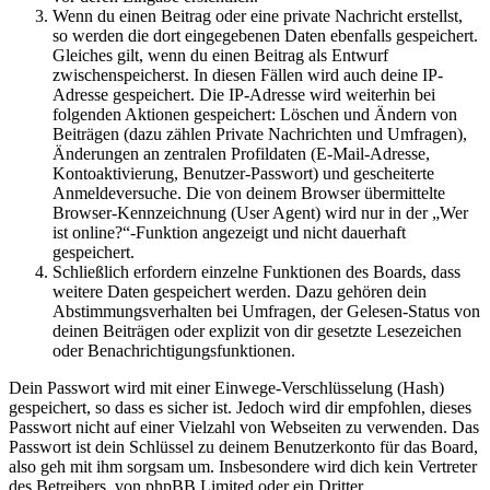
Wenn du einen Beitrag oder eine private Nachricht erstellst,
so werden die dort eingegebenen Daten ebenfalls gespeichert.
Gleiches gilt, wenn du einen Beitrag als Entwurf
zwischenspeicherst. In diesen Fällen wird auch deine IP-
Adresse gespeichert. Die IP-Adresse wird weiterhin bei
folgenden Aktionen gespeichert: Löschen und Ändern von
Beiträgen (dazu zählen Private Nachrichten und Umfragen),
Änderungen an zentralen Profildaten (E-Mail-Adresse,
Kontoaktivierung, Benutzer-Passwort) und gescheiterte
Anmeldeversuche. Die von deinem Browser übermittelte
Browser-Kennzeichnung (User Agent) wird nur in der „Wer
ist online?“-Funktion angezeigt und nicht dauerhaft
gespeichert.
Schließlich erfordern einzelne Funktionen des Boards, dass
weitere Daten gespeichert werden. Dazu gehören dein
Abstimmungsverhalten bei Umfragen, der Gelesen-Status von
deinen Beiträgen oder explizit von dir gesetzte Lesezeichen
oder Benachrichtigungsfunktionen.
Dein Passwort wird mit einer Einwege-Verschlüsselung (Hash)
gespeichert, so dass es sicher ist. Jedoch wird dir empfohlen, dieses
Passwort nicht auf einer Vielzahl von Webseiten zu verwenden. Das
Passwort ist dein Schlüssel zu deinem Benutzerkonto für das Board,
also geh mit ihm sorgsam um. Insbesondere wird dich kein Vertreter
des Betreibers, von phpBB Limited oder ein Dritter